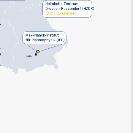
Helmholtz-Zentrum
Dresden-Rossendorf (HZDR)
HMC Hub Energie
Z
Max-Planck-Institut
für Plasmaphysik (IPP)
)
HMGU