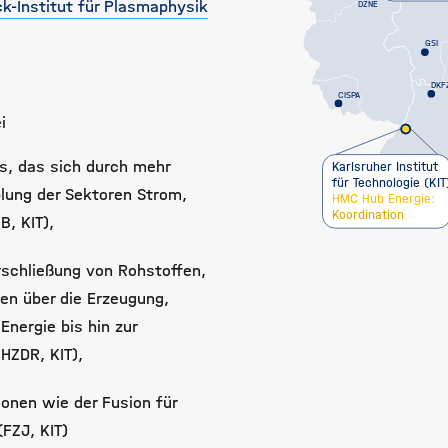
k-Institut für Plasmaphysik
DZNE
GSI
DKF
CISPA
i
s, das sich durch mehr
Karlsruher Institut
für Technologie (KIT
pplung der Sektoren Strom,
HMC Hub Energie:
Koordination
, KIT),
rschließung von Rohstoffen,
en über die Erzeugung,
nergie bis hin zur
HZDR, KIT),
ionen wie der Fusion für
(FZJ, KIT)