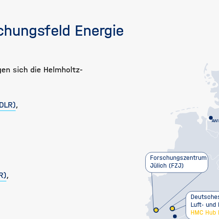
chungsfeld Energie
gen sich die Helmholtz-
DLR)
,
AWI
Forschungszentrum
Jülich (FZJ)
R)
,
Deutsches
Luft- und
HMC Hub 