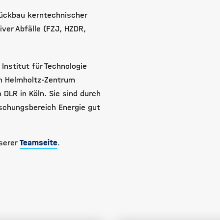
ückbau kerntechnischer
ver Abfälle (FZJ, HZDR,
 Institut für Technologie
am
Helmholtz-Zentrum
DLR in Köln.
Sie sind durch
schungsbereich Energie gut
nserer
Teamseite
.