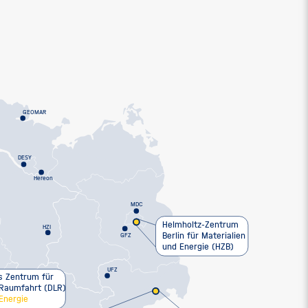
GEOMAR
DESY
Hereon
MDC
Helmholtz-Zentrum
HZI
Berlin für Materialien
GFZ
und Energie (HZB)
UFZ
 Zentrum für
 Raumfahrt (DLR)
Energie