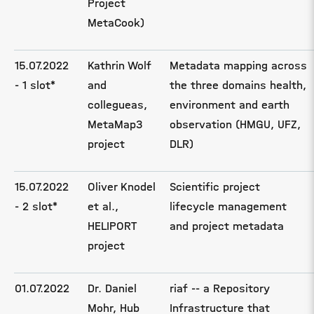
Project
MetaCook)
15.07.2022
Kathrin Wolf
Metadata mapping across
- 1 slot*
and
the three domains health,
collegueas,
environment and earth
MetaMap3
observation (HMGU, UFZ,
project
DLR)
15.07.2022
Oliver Knodel
Scientific project
- 2 slot*
et al.,
lifecycle management
HELIPORT
and project metadata
project
01.07.2022
Dr. Daniel
riaf -- a Repository
Mohr, Hub
Infrastructure that