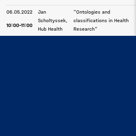
06.05.2022
Jan
"Ontologies and
Scholtyssek,
classifications in Health
10:00-11:00
Hub Health
Research"
22.04.2022
-
Pitch perfect
08.04.2022
Hub E&E
Anforderungen an FAIR.
Eine Beschreibung der
"Road to FAIR" anhand
von
Communityempfehlungen.
11.03.2022
Carsten
Implementing FAIR
Hoyer-Klick,
through a distributed
10:30-11:30
Hub Energy
data infrastructure